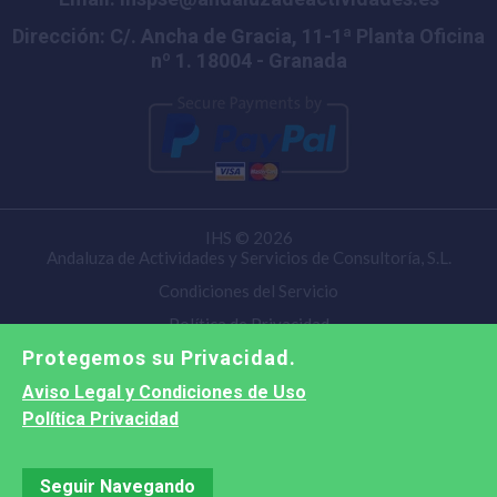
Dirección: C/. Ancha de Gracia, 11-1ª Planta Oficina
nº 1. 18004 - Granada
IHS © 2026
Andaluza de Actividades y Servicios de Consultoría, S.L.
Condiciones del Servicio
Política de Privacidad
Protegemos su Privacidad.
Aviso Legal y Condiciones de Uso
Política Privacidad
Seguir Navegando
¿Necesitas ayuda?