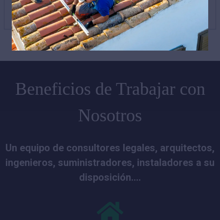
Porcentaje 100%
VER AYUDA
Beneficios de Trabajar con
Nosotros
Un equipo de consultores legales, arquitectos,
ingenieros, suministradores, instaladores a su
disposición....